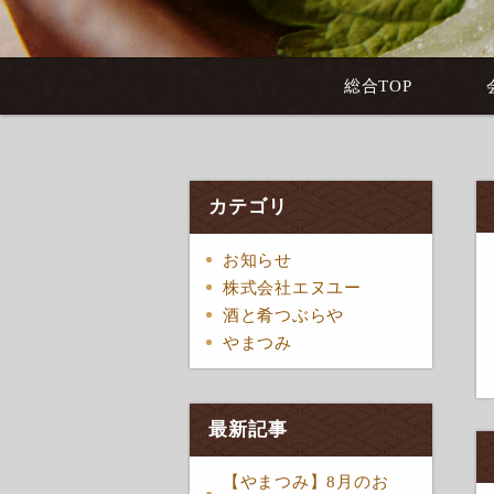
総合TOP
カテゴリ
お知らせ
株式会社エヌユー
酒と肴つぶらや
やまつみ
最新記事
【やまつみ】8月のお