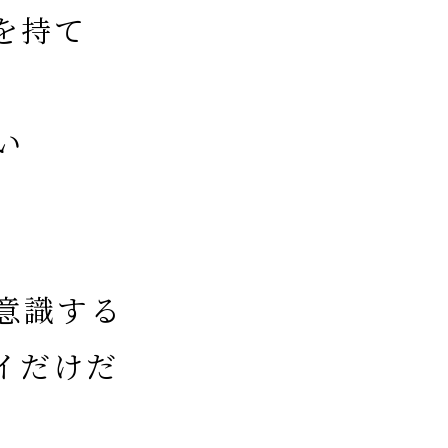
を持て
い
意識する
イだけだ