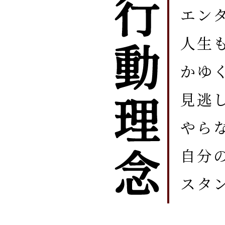
エン
人生
かゆ
見逃
やら
自分
スタ